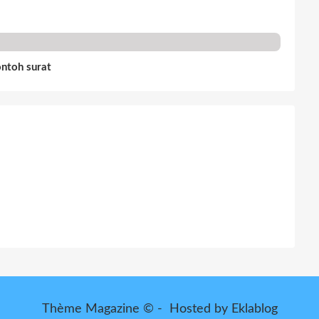
ontoh surat
Thème Magazine © - Hosted by
Eklablog